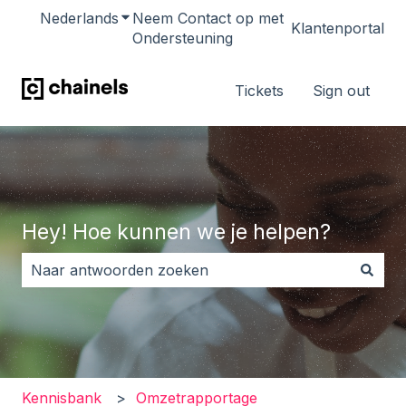
Nederlands
Submenu tonen voor vertalingen
Neem Contact op met
Klantenportal
Ondersteuning
Tickets
Sign out
Hey! Hoe kunnen we je helpen?
Er zijn geen suggesties want het zoekveld is leeg.
Kennisbank
Omzetrapportage